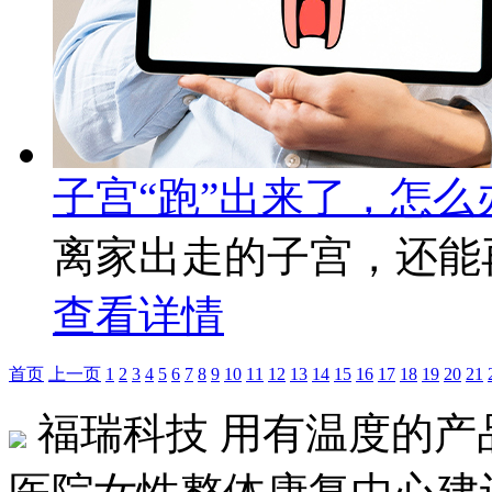
子宫“跑”出来了，怎么
离家出走的子宫，还能
查看详情
首页
上一页
1
2
3
4
5
6
7
8
9
10
11
12
13
14
15
16
17
18
19
20
21
福瑞科技
用有温度的产