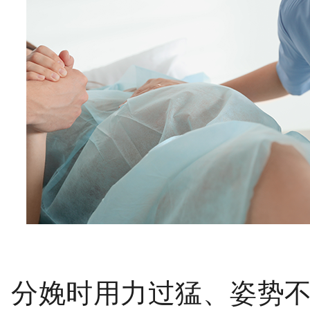
分娩时用力过猛、姿势